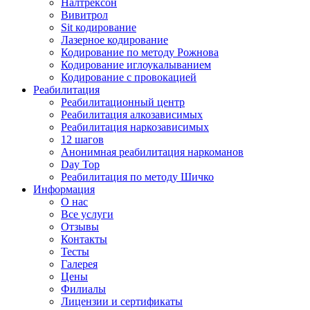
Налтрексон
Вивитрол
Sit кодирование
Лазерное кодирование
Кодирование по методу Рожнова
Кодирование иглоукалыванием
Кодирование с провокацией
Реабилитация
Реабилитационный центр
Реабилитация алкозависимых
Реабилитация наркозависимых
12 шагов
Анонимная реабилитация наркоманов
Day Top
Реабилитация по методу Шичко
Информация
О нас
Все услуги
Отзывы
Контакты
Тесты
Галерея
Цены
Филиалы
Лицензии и сертификаты