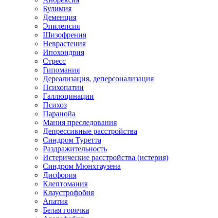
Булимия
Деменция
Эпилепсия
Шизофрения
Неврастения
Ипохондрия
Стресс
Гипомания
Дереализация, деперсонализация
Психопатии
Галлюцинации
Психоз
Паранойа
Мания преследования
Депрессивные расстройства
Синдром Туретта
Раздражительность
Истерические расстройства (истерия)
Синдром Мюнхгаузена
Дисфория
Клептомания
Клаустрофобия
Апатия
Белая горячка