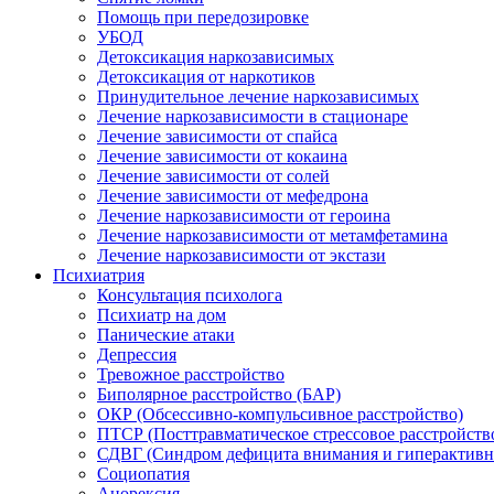
Помощь при передозировке
УБОД
Детоксикация наркозависимых
Детоксикация от наркотиков
Принудительное лечение наркозависимых
Лечение наркозависимости в стационаре
Лечение зависимости от спайса
Лечение зависимости от кокаина
Лечение зависимости от солей
Лечение зависимости от мефедрона
Лечение наркозависимости от героина
Лечение наркозависимости от метамфетамина
Лечение наркозависимости от экстази
Психиатрия
Консультация психолога
Психиатр на дом
Панические атаки
Депрессия
Тревожное расстройство
Биполярное расстройство (БАР)
ОКР (Обсессивно-компульсивное расстройство)
ПТСР (Посттравматическое стрессовое расстройств
СДВГ (Синдром дефицита внимания и гиперактивн
Социопатия
Анорексия