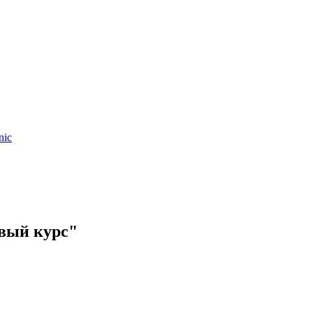
nic
вый курс"