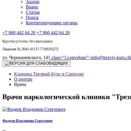
Акции
Врачи
Статьи
Поиск
Контролирующие органы
+7 960 442 64 20
+7 960 442 64 20
Круглосуточно, без выходных
Лицензия № Л041-01137-77/00293272
ул. Чернышевского, 141
class="i i-envelope">
info@trezviy-kurs.cli
Клиника Трезвый Курс в Саратове
О центре
Врачи
Врачи наркологической клиники "Трез
Фадеев Владимир Сергеевич