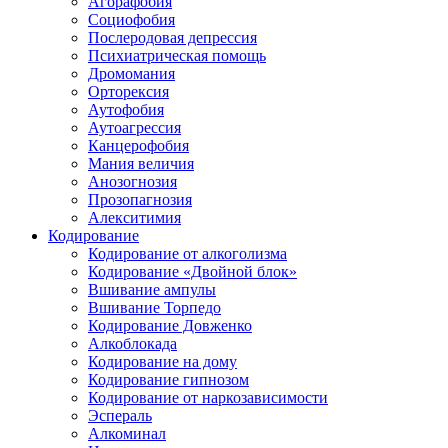
Агорафобия
Социофобия
Послеродовая депрессия
Психиатрическая помощь
Дромомания
Орторексия
Аутофобия
Аутоагрессия
Канцерофобия
Мания величия
Анозогнозия
Прозопагнозия
Алекситимия
Кодирование
Кодирование от алкоголизма
Кодирование «Двойной блок»
Вшивание ампулы
Вшивание Торпедо
Кодирование Довженко
Алкоблокада
Кодирование на дому
Кодирование гипнозом
Кодирование от наркозависимости
Эспераль
Алкоминал