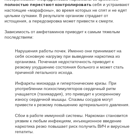
себя и устраивают
полностью перестают контролировать
настоящие «марафоны», во время которых не спят и не едят
целыми сутками. В результате организм страдает от
истощения, а передозировка может привести к смерти.
Зависимость от амфетаминов приводит к самым тяжелым
последствиям:
Нарушения работы почек. Именно они принимают на
себя основную нагрузку при выведении наркотика из
организма. Почечная недостаточность приводит к
резкому ухудшению состояния больного и может стать
причиной летального исхода.
Инфаркты миокарда и гипертонические кризы. При
употреблении психостимуляторов сердечный ритм
учащается (тахикардия), это приводит к ускоренному
износу сердечной мышцы. Спазмы сосудов могут
привести к резкому повышению артериального давления.
Сбои в работе иммунной системы. Наркоман становится
уязвим к любым инфекциям, инъекционное введение
наркотика резко повышает риск получить ВИЧ и вирусные
гепатиты.