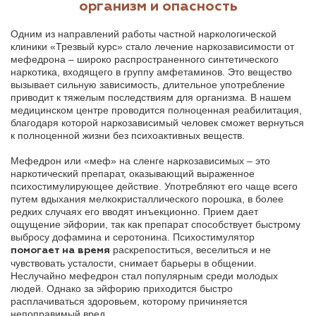
организм и опасность
Одним из направлений работы частной наркологической
клиники «Трезвый курс» стало лечение наркозависимости от
мефедрона – широко распространенного синтетического
наркотика, входящего в группу амфетаминов. Это вещество
вызывает сильную зависимость, длительное употребление
приводит к тяжелым последствиям для организма. В нашем
медицинском центре проводится полноценная реабилитация,
благодаря которой наркозависимый человек сможет вернуться
к полноценной жизни без психоактивных веществ.
Мефедрон или «меф» на сленге наркозависимых – это
наркотический препарат, оказывающий выраженное
психостимулирующее действие. Употребляют его чаще всего
путем вдыхания мелкокристаллического порошка, в более
редких случаях его вводят инъекционно. Прием дает
ощущение эйфории, так как препарат способствует быстрому
выбросу дофамина и серотонина. Психостимулятор
раскрепоститься, веселиться и не
помогает на время
чувствовать усталости, снимает барьеры в общении.
Неслучайно мефедрон стал популярным среди молодых
людей. Однако за эйфорию приходится быстро
расплачиваться здоровьем, которому причиняется
непоправимый вред.