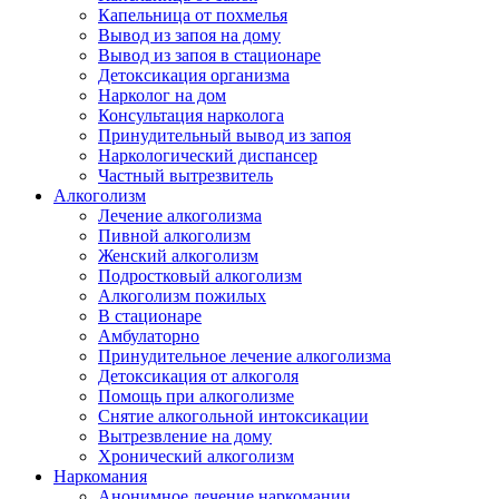
Капельница от похмелья
Вывод из запоя на дому
Вывод из запоя в стационаре
Детоксикация организма
Нарколог на дом
Консультация нарколога
Принудительный вывод из запоя
Наркологический диспансер
Частный вытрезвитель
Алкоголизм
Лечение алкоголизма
Пивной алкоголизм
Женский алкоголизм
Подростковый алкоголизм
Алкоголизм пожилых
В стационаре
Амбулаторно
Принудительное лечение алкоголизма
Детоксикация от алкоголя
Помощь при алкоголизме
Снятие алкогольной интоксикации
Вытрезвление на дому
Хронический алкоголизм
Наркомания
Анонимное лечение наркомании