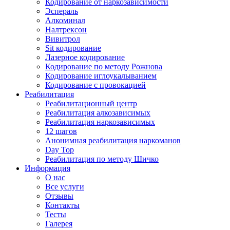
Кодирование от наркозависимости
Эспераль
Алкоминал
Налтрексон
Вивитрол
Sit кодирование
Лазерное кодирование
Кодирование по методу Рожнова
Кодирование иглоукалыванием
Кодирование с провокацией
Реабилитация
Реабилитационный центр
Реабилитация алкозависимых
Реабилитация наркозависимых
12 шагов
Анонимная реабилитация наркоманов
Day Top
Реабилитация по методу Шичко
Информация
О нас
Все услуги
Отзывы
Контакты
Тесты
Галерея