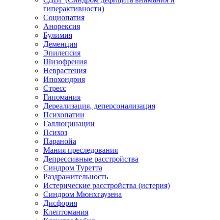
гиперактивности)
Социопатия
Анорексия
Булимия
Деменция
Эпилепсия
Шизофрения
Неврастения
Ипохондрия
Стресс
Гипомания
Дереализация, деперсонализация
Психопатии
Галлюцинации
Психоз
Паранойа
Мания преследования
Депрессивные расстройства
Синдром Туретта
Раздражительность
Истерические расстройства (истерия)
Синдром Мюнхгаузена
Дисфория
Клептомания