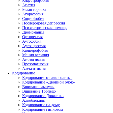
Клаустрофобия
Апатия
Белая горячка
Агорафобия
Социофобия
Послеродовая депрессия
Психиатрическая помощь
Дромомания
Орторексия
Аутофобия
Аутоагрессия
Канцерофобия
Мания величия
Анозогнозия
Прозопагнозия
Алекситимия
Кодирование
Кодирование от алкоголизма
Кодирование «Двойной блок»
Вшивание ампулы
Вшивание Торпедо
Кодирование Довженко
Алкоблокада
Кодирование на дому
Кодирование гипнозом